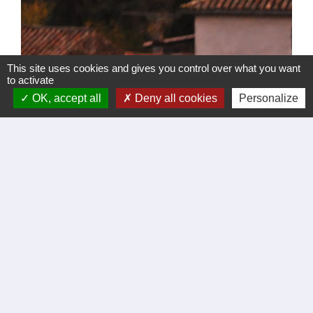
This site uses cookies and gives you control over what you want
to activate
OK, accept all
Deny all cookies
Personalize
Lorsque le jour s’étire, lentement,
Et que le soleil effleure la crête des montagnes,
Notre village retient son souffle.
C’est un miracle simple,
Un instant que l’on croit connaître
Et qui chaque jour nous surprend —
Un souffle de grâce sur les toits de tuile,
​​​​​​​Un serment d’éternité dans la douceur du présent.
Sur son site, l’église romane de l’Assomption
Dresse sa pierre séculaire vers le ciel en feu.