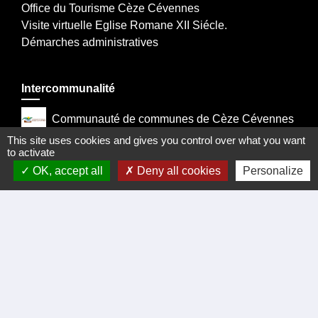
Office du Tourisme Cèze Cévennes
Visite virtuelle Eglise Romane XII Siécle.
Démarches administratives
Intercommunalité
Communauté de communes de Cèze Cévennes
This site uses cookies and gives you control over what you want
Prefecture du Gard
to activate
OK, accept all
Deny all cookies
Personalize
La Region Occitanie
Departement du Gard
Mentions légales
-
Politique de confidentialité
-
Accessibilité
-
Plan du site
-
Gestion des cookies