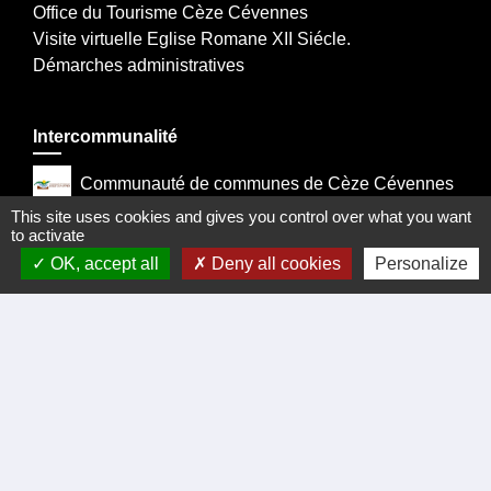
Office du Tourisme Cèze Cévennes
Visite virtuelle Eglise Romane XII Siécle.
Démarches administratives
Intercommunalité
Communauté de communes de Cèze Cévennes
This site uses cookies and gives you control over what you want
Prefecture du Gard
to activate
OK, accept all
Deny all cookies
Personalize
La Region Occitanie
Departement du Gard
Mentions légales
-
Politique de confidentialité
-
Accessibilité
-
Plan du site
-
Gestion des cookies