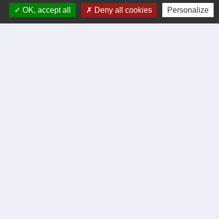
Formulaire de contact
OK, accept all
Deny all cookies
Personalize
tél. 04 66 24 05 02
Facebook
Liens
Certificat d'immatriculation
Régler facture d'eau par carte bancaire
Office du Tourisme Cèze Cévennes
Visite virtuelle Eglise Romane XII Siécle.
Démarches administratives
Intercommunalité
Communauté de communes de Cèze Cévennes